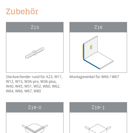
Zubehör
Z13
Z16
Steckverbinder rund für A23, W11,
Montagewinkel für W66 / W67
W12, W15, W36-pro, W36-plus,
W40, W45, W51, W52, W60, W62,
W64, W66, W67, W80
Z18-0
Z18-1