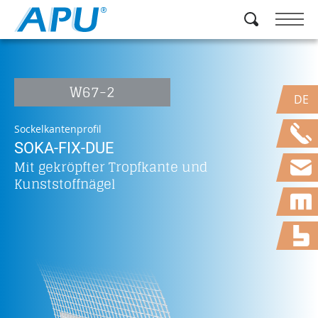
W67-2
DE
Sockelkantenprofil
SOKA-FIX-DUE
Mit gekröpfter Tropfkante und
Kunststoffnägel