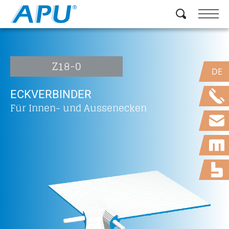
Z18-0
DE
ECKVERBINDER
Für Innen- und Aussenecken