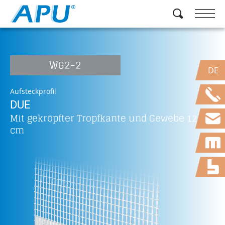
W62-2
DE
Aufsteckprofil
DUE
Mit gekröpfter Tropfkante und Gewebe 12,5
cm