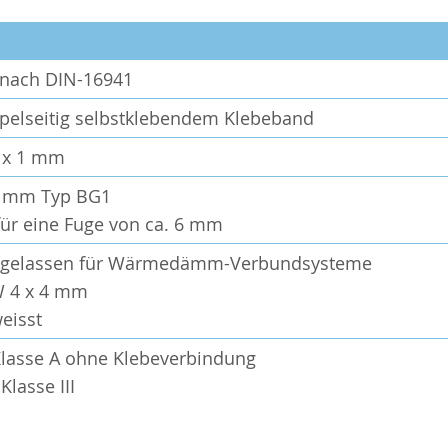
t nach DIN-16941
pelseitig selbstklebendem Klebeband
 x 1 mm
0 mm Typ BG1
für eine Fuge von ca. 6 mm
zugelassen für Wärmedämm-Verbundsysteme
W 4 x 4 mm
eisst
lasse A ohne Klebeverbindung
lasse III