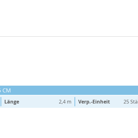
5 CM
Länge
2,4 m
Verp.-Einheit
25 St