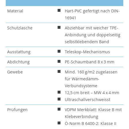
Material
Hart-PVC gefertigt nach DIN-
16941
Schutzlasche
Abziehbar mit weicher TPE-
Anbindung und doppelseitig
selbstklebendem Band
Ausstattung
Teleskop-Mechanismus
Abdichtung
PE-Schaumband 8 x 3 mm
Gewebe
Mind. 160 g/m2 zugelassen
für Wärmedämm-
Verbundsysteme
12,5 cm breit – MW 4 x 4 mm
Ultraschallverschweisst
Prüfungen
VDPM Merkblatt: Klasse B mit
Klebeverbindung
Ö-Norm B 6400-2: Klasse II