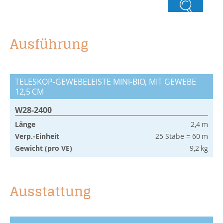
Ausführung
TELESKOP-GEWEBELEISTE MINI-BIO, MIT GEWEBE
12,5 CM
W28-2400
Länge
2,4 m
Verp.-Einheit
25 Stäbe = 60 m
Gewicht (pro VE)
9,2 kg
Ausstattung