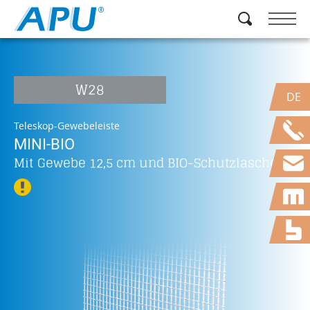
W28
DE
Teleskop-Gewebeleiste
MINI-BIO
Mit Gewebe 12,5 cm und BIO-Schutzlasche