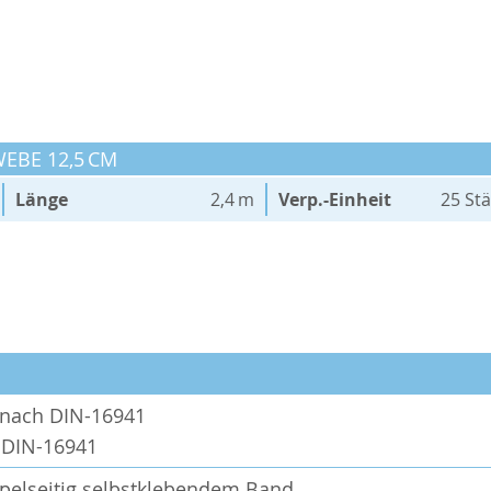
WEBE 12,5 CM
Länge
2,4 m
Verp.-Einheit
25 St
t nach DIN-16941
h DIN-16941
pelseitig selbstklebendem Band