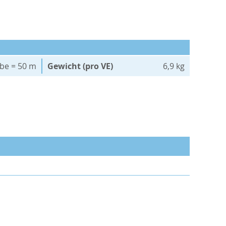
äbe = 50 m
Gewicht (pro VE)
6,9 kg