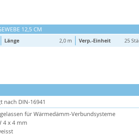
 GEWEBE 12,5 CM
Länge
2,0 m
Verp.-Einheit
25 St
gt nach DIN-16941
zugelassen für Wärmedämm-Verbundsysteme
W 4 x 4 mm
eisst