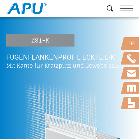
Z81-K
DE
FUGENFLANKENPROFIL ECKTEIL-K
Mit Kante für Kratzputz und Gewebe 12,5 cm