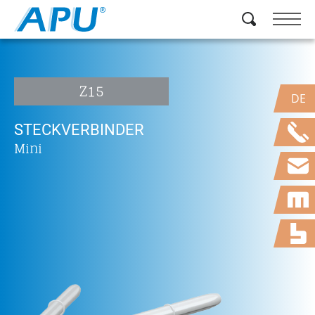
Z15
DE
STECKVERBINDER
Mini