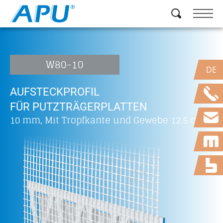
W80-10
DE
AUFSTECKPROFIL
FÜR PUTZTRÄGERPLATTEN
10 mm, Mit Tropfkante und Gewebe 12,5 cm