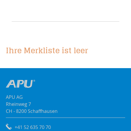
Ihre Merkliste ist leer
APU AG
Rheinweg 7
CH - 8200 Schaffhausen
+41 52 635 70 70