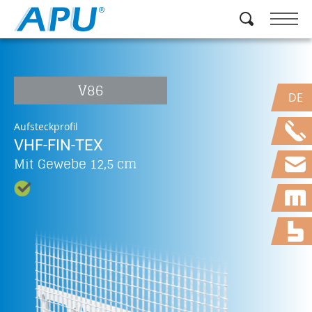
V86
DE
Aufsteckprofil
VHF-FIN-TEX
Mit Gewebe 12,5 cm